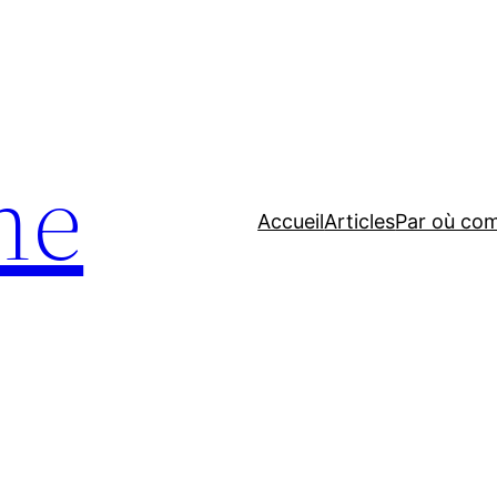
ne
Accueil
Articles
Par où co