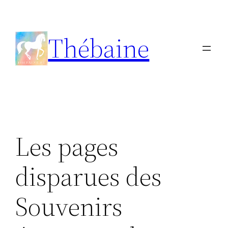
Aller
au
Thébaine
contenu
Les pages
disparues des
Souvenirs