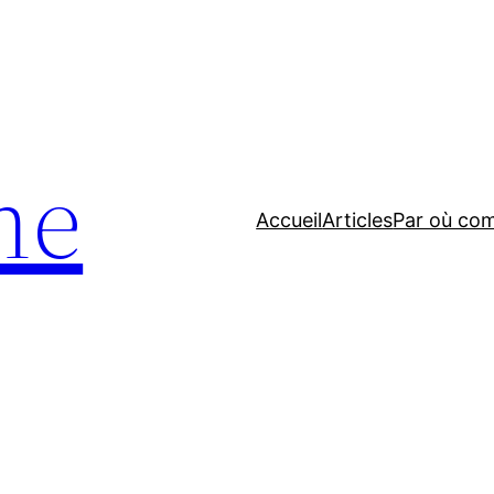
ne
Accueil
Articles
Par où co