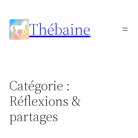
Aller
au
Thébaine
contenu
Catégorie :
Réflexions &
partages